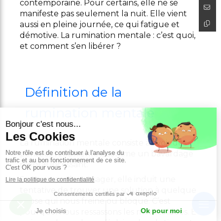
contemporaine. Pour certains, elle ne se
manifeste pas seulement la nuit. Elle vient
aussi en pleine journée, ce qui fatigue et
démotive. La rumination mentale : c’est quoi,
et comment s’en libérer ?
Définition de la
rumination mentale
La rumination mentale consiste à avoir des
pensées récurrentes, comme un bavardage
mental incessant.
Sous un angle passager, elle induit une
tentative de trouver une solution à quelque
chose qui nous freine ou bloque. C’est
pourquoi nous ressassons les mêmes idées. Et