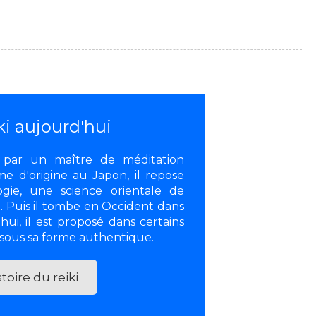
ki aujourd'hui
é par un maître de méditation
me d'origine au Japon, il repose
gie, une science orientale de
ie. Puis il tombe en Occident dans
'hui, il est proposé dans certains
 sous sa forme authentique.
toire du reiki