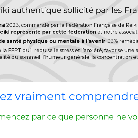
iki authentique sollicité par les Fr
i 2023, commandé par la Fédération Française de Reiki 
eiki représenté par cette fédération
et notre associati
de santé physique ou mentale à l’avenir
, 33% remédie
e la FFRT qu’il réduise le stress et l’anxiété, favorise une 
ualité du sommeil, l’humeur générale, la concentration et
ez vraiment comprendre 
encez par ce que personne ne vou