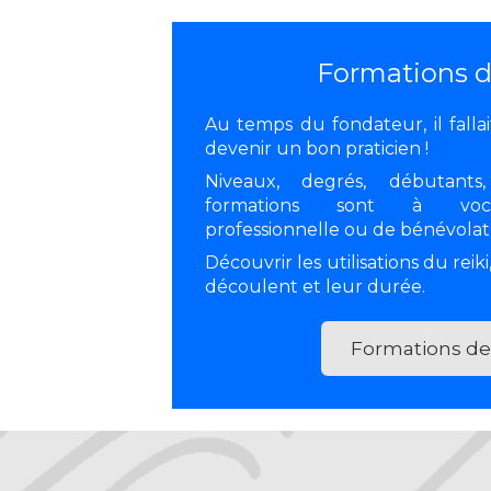
Formations de
Au temps du fondateur, il falla
devenir un bon praticien !
Niveaux, degrés, débutants, 
formations sont à vocat
professionnelle ou de bénévolat
Découvrir les utilisations du reik
découlent et leur durée.
Formations de 