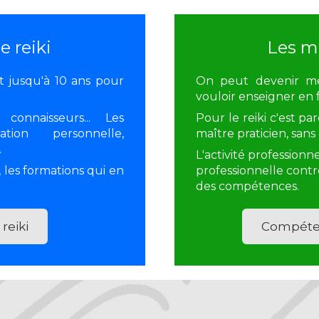
 reiki
Les mé
it jusqu'à 10 ans pour
On peut devenir mé
vouloir enseigner en 
connaisseurs... Les
Pour le reiki c'est pa
ion personnelle,
maître praticien, sans
.
L'activité professionn
i, les formations qui en
professionnelle contrô
des compétences.
reiki
Compéten