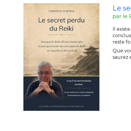
Le se
par le 
Il exist
conclusi
reste f
Que vou
saurez e