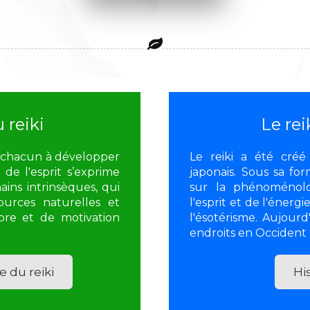
 reiki
Le rei
t chacun à développer
Le reiki a été cré
 de l'esprit s’exprime
japonais. Sous sa for
ains intrinsèques, qui
sur la phénoménolo
urces naturelles et
l'esprit et de l'énerg
ibre et de motivation
l'ésotérisme. Aujourd
endroits en Occident
 du reiki
His