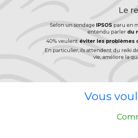
Le re
Selon un sondage
IPSOS
paru en ma
entendu parler
du r
40% veulent
éviter les problèmes 
En particulier, ils attendent du reiki d
vie, améliore la q
Vous voul
Comm