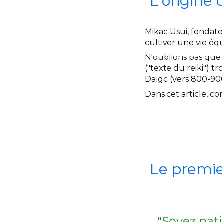
L'origine 
Mikao Usui, fondate
cultiver une vie éq
N'oublions pas que 
("texte du reiki") 
Daïgo (vers 800-900
Dans cet article, c
Le premie
"Soyez pat