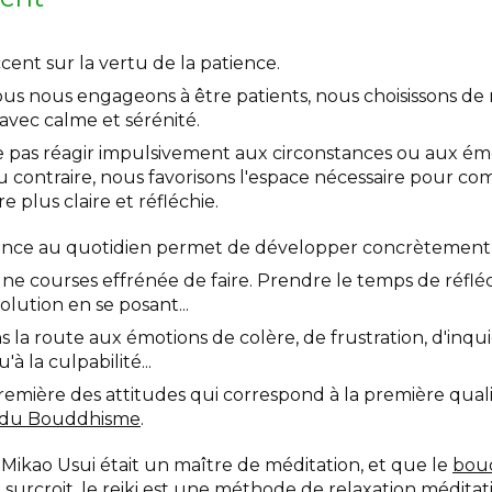
cent sur la vertu de la patience.
ous nous engageons à être patients, nous choisissons de r
avec calme et sérénité.
e pas réagir impulsivement aux circonstances ou aux émo
 contraire, nous favorisons l'espace nécessaire pour co
e plus claire et réfléchie.
tience au quotidien permet de développer concrètement 
ne courses effrénée de faire. Prendre le temps de réfléch
olution en se posant...
s la route aux émotions de colère, de frustration, d'inqu
à la culpabilité...
première des attitudes qui correspond à la première quali
 du Bouddhisme
.
Mikao Usui était un maître de méditation, et que le
bou
e surcroit, le reiki est une méthode de
relaxation méditat