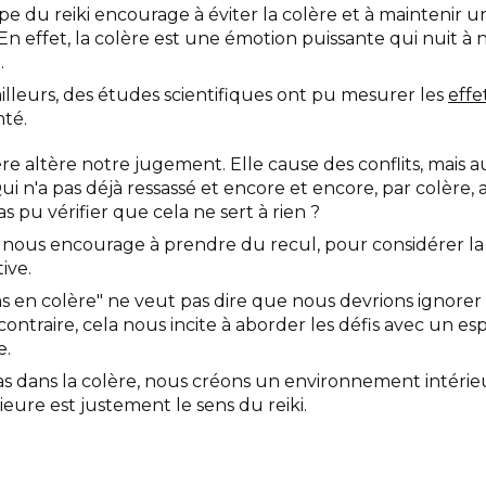
e du reiki encourage à éviter la colère et à maintenir un
 En effet, la colère est une émotion puissante qui nuit à 
.
illeurs, des études scientifiques ont pu mesurer les
effe
nté.
ère altère notre jugement. Elle cause des conflits, mais 
ui n'a pas déjà ressassé et encore et encore, par colère,
as pu vérifier que cela ne sert à rien ?
i nous encourage à prendre du recul, pour considérer la 
ive.
 en colère" ne veut pas dire que nous devrions ignorer
contraire, cela nous incite à aborder les défis avec un es
e.
as dans la colère, nous créons un environnement intérieur
ieure est justement le sens du reiki.