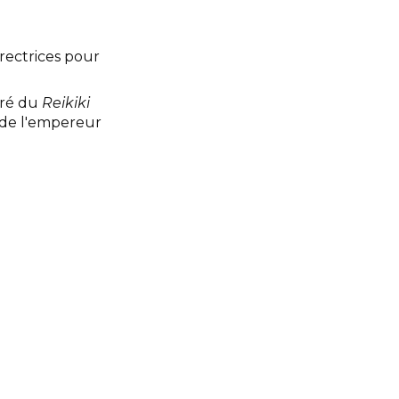
irectrices pour
iré du
Reikiki
e de l'empereur