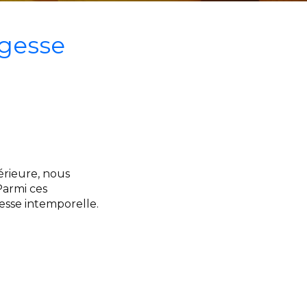
agesse
érieure, nous
Parmi ces
esse intemporelle.