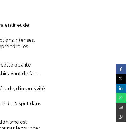
alentir et de
tions intenses,
mprendre les
cette qualité.
ir avant de faire.
iétude, d'impulsivité
té de l'esprit dans
ddhisme est
ive par le toucher
.