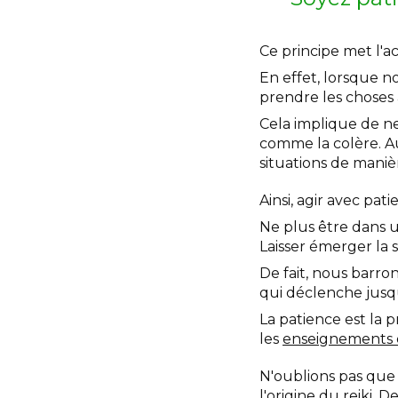
Ce principe met l'ac
En effet, lorsque n
prendre les choses 
Cela implique de n
comme la colère. Au
situations de manièr
Ainsi, agir avec pa
Ne plus être dans u
Laisser émerger la s
De fait, nous barron
qui déclenche jusqu'
La patience est la 
les
enseignements
N'oublions pas que 
l'origine du reiki
. D