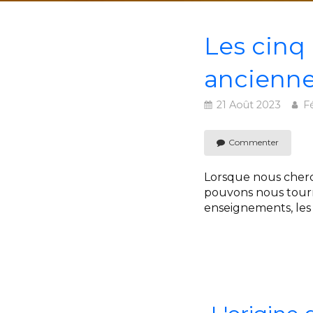
Les cinq 
ancienn
21 Août 2023
F
Commenter
Lorsque nous cherch
pouvons nous tourn
enseignements, les