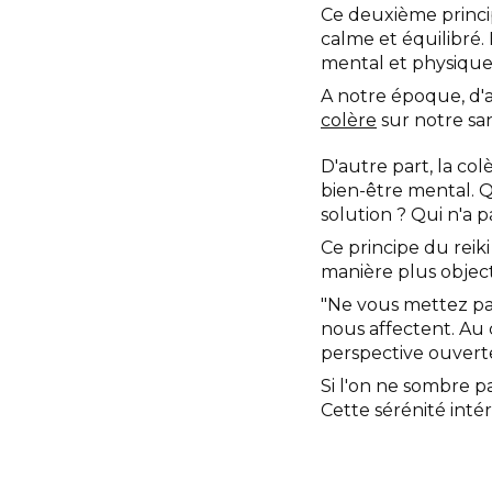
Ce deuxième princip
calme et équilibré.
mental et physique
A notre époque, d'a
colère
sur notre sa
D'autre part, la col
bien-être mental. Q
solution ? Qui n'a p
Ce principe du reik
manière plus object
"Ne vous mettez pas
nous affectent. Au 
perspective ouvert
Si l'on ne sombre p
Cette sérénité intér