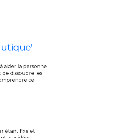
eutique'
à aider la personne
t de dissoudre les
 comprendre ce
r étant fixe et
ent aux idées