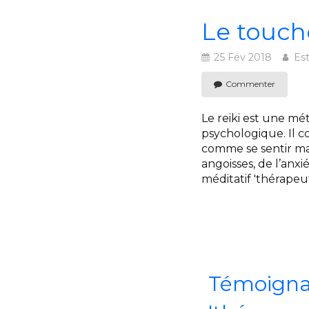
Le touch
25 Fév 2018
Es
Commenter
Le reiki est une mé
psychologique. Il c
comme se sentir mal
angoisses, de l’anx
méditatif 'thérapeu
Témoignag