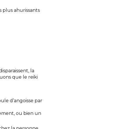
s plus ahurissants
isparaissent, la
uons que le reiki
ule d’angoisse par
vement, ou bien un
chez la personne,