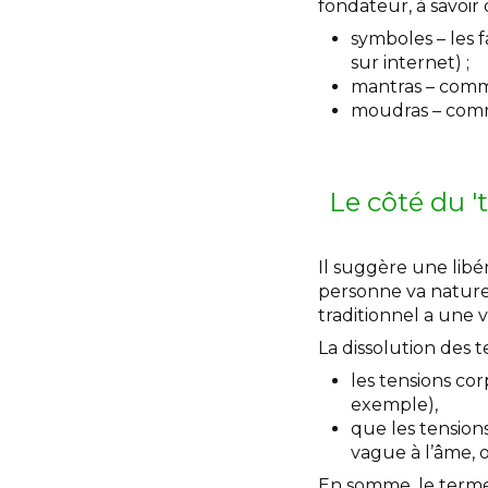
fondateur, à savoir 
symboles – les 
sur internet) ;
mantras – comme
moudras – comme
Le côté du '
Il suggère une libér
personne va naturel
traditionnel a une v
La dissolution des t
les tensions co
exemple),
que les tension
vague à l’âme, 
En somme, le terme 