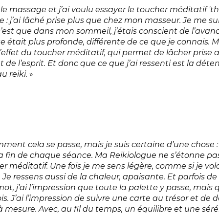
e massage et j’ai voulu essayer le toucher méditatif 't
nge : j’ai lâché prise plus que chez mon masseur. Je me 
 c’est que dans mon sommeil, j’étais conscient de l’avan
e était plus profonde, différente de ce que je connais.
l’effet du toucher méditatif, qui permet de lâcher prise
 de l’esprit. Et donc que ce que j’ai ressenti est la déte
u reiki.
»
mment cela se passe, mais je suis certaine d’une chose 
a fin de chaque séance. Ma Reikiologue ne s’étonne pas
r méditatif. Une fois je me sens légère, comme si je vola
Je ressens aussi de la chaleur, apaisante. Et parfois de l
ot, j’ai l’impression que toute la palette y passe, mais 
s. J’ai l’impression de suivre une carte au trésor et de 
à mesure. Avec, au fil du temps, un équilibre et une sérén