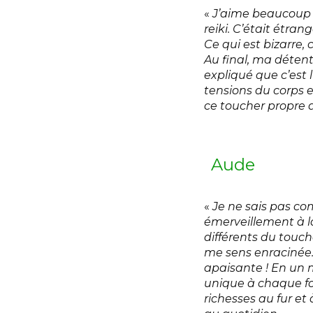
«
J’aime beaucoup l
reiki. C’était étra
Ce qui est bizarre,
Au final, ma détent
expliqué que c’est 
tensions du corps et
ce toucher propre a
Aude
«
Je ne sais pas co
émerveillement à l
différents du touche
me sens enracinée. 
apaisante ! En un m
unique à chaque foi
richesses au fur et 