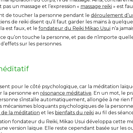
st pas un massage et l’expression «
massage reiki
» est fau
tant de toucher la personne pendant le
déroulement d’un
ens de reiki disent qu’il faut garder les mains à quelqu
a est faux, et le
fondateur du Reiki Mikao Usui
n’a jamais
ce qu’on touche la personne, et pas de n’importe quelle
d’effets sur les personnes.
éditatif
ésent pour le côté psychologique, car la méditation laïqu
er la personne en
résonance méditative
. En un mot, le pr
ersonne s’installe automatiquement, allongée à ne rien f
 les mécanismes bloquants psychologiques de la personne 
s de la méditation
et les
bienfaits du reiki
au fil des séance
ation fondateur du Reiki, Mikao Usui développa cette mé
une version laïque. Elle reste cependant basée sur les outi