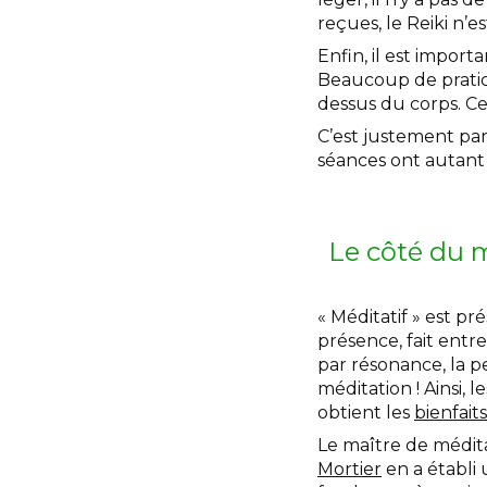
reçues, le Reiki n’e
Enfin, il est impor
Beaucoup de pratici
dessus du corps. Cel
C’est justement par
séances ont autant 
Le côté du m
« Méditatif » est pr
présence, fait entr
par résonance, la p
méditation ! Ainsi,
obtient les
bienfait
Le maître de médit
Mortier
en a établi 