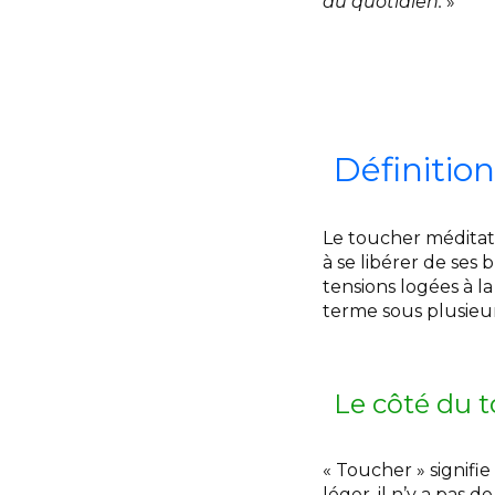
au quotidien.
»
Définitio
Le toucher méditati
à se libérer de ses 
tensions logées à l
terme sous plusieur
Le côté du 
« Toucher » signifi
léger, il n’y a pas 