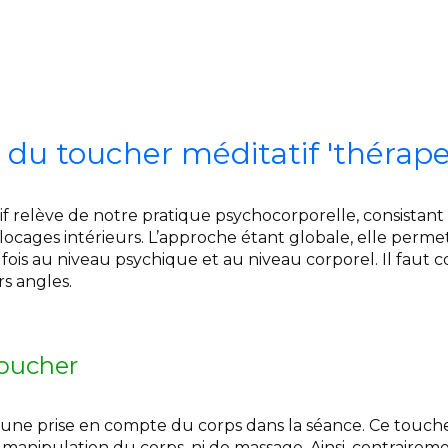
n du toucher méditatif 'thérap
f relève de notre pratique psychocorporelle, consistant 
blocages intérieurs. L’approche étant globale, elle perme
a fois au niveau psychique et au niveau corporel. Il faut
s angles.
toucher
e une prise en compte du corps dans la séance. Ce touche
de manipulation du corps, ni de massage. Ainsi, contrairem