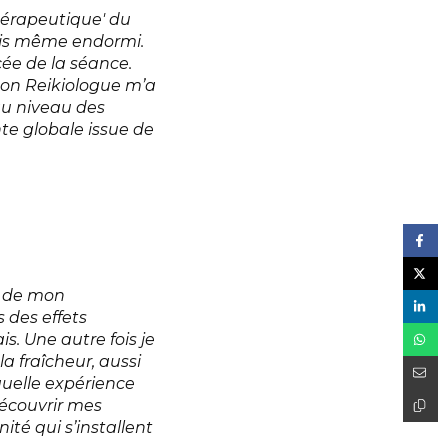
hérapeutique' du
suis même endormi.
cée de la séance.
 Mon Reikiologue m’a
 au niveau des
nte globale issue de
: de mon
 des effets
is. Une autre fois je
a fraîcheur, aussi
quelle expérience
découvrir mes
ité qui s’installent