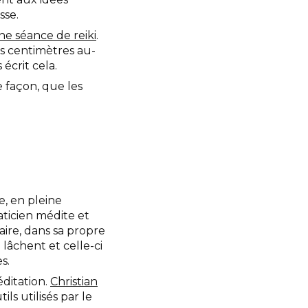
sse.
e séance de reiki
.
es centimètres au-
 écrit cela.
 façon, que les
e, en pleine
aticien médite et
aire, dans sa propre
lâchent et celle-ci
s.
ditation.
Christian
ls utilisés par le