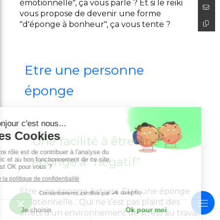
émotionnelle", ça vous parle ? Et si le reiki
vous propose de devenir une forme
"d'éponge à bonheur", ça vous tente ?
Etre une personne
éponge
Une facilité à être une
éponge à "négatif"
Etre une éponge à stress. Etre une éponge
émotionnelle... Qui ne s’est pas plaint des
effets d’un environnement de stress au travail