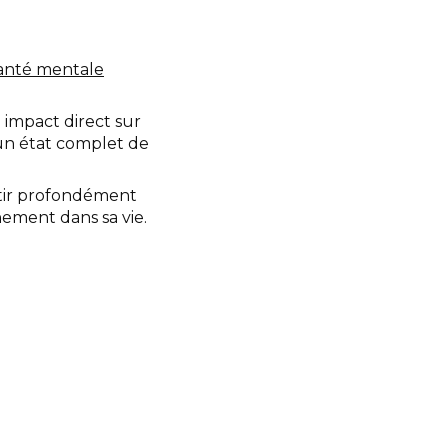
anté mentale
n impact direct sur
 un état complet de
ntir profondément
nement dans sa vie.