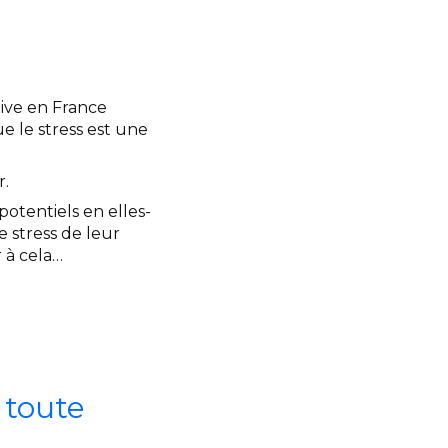
tive en France
ue le stress est une
r.
otentiels en elles-
e stress de leur
 à cela…
 toute