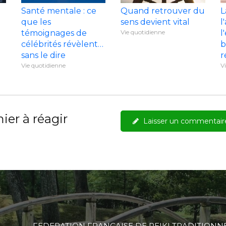
Santé mentale : ce
Quand retrouver du
L
que les
sens devient vital
l
témoignages de
Vie quotidienne
l
célébrités révèlent…
b
sans le dire
re
Vie quotidienne
V
ier à réagir
Laisser un commentair
FEDERATION FRANCAISE DE REIKI TRADITIONNE