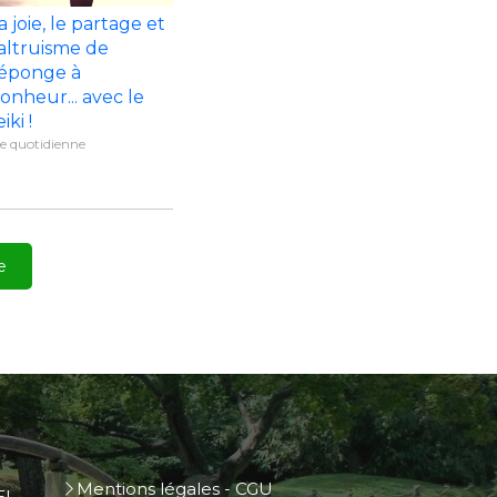
a joie, le partage et
'altruisme de
'éponge à
onheur... avec le
iki !
ie quotidienne
e
Mentions légales - CGU
L -