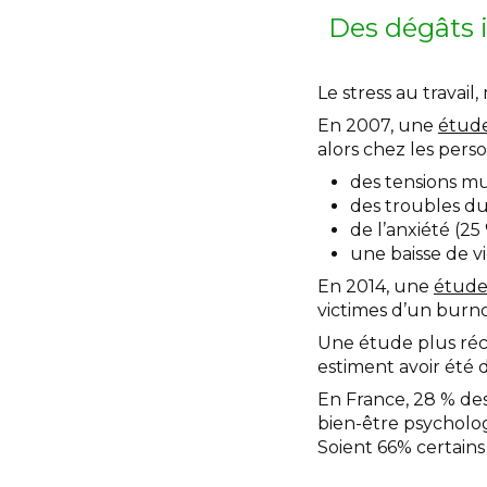
Des dégâts 
Le stress au travail,
En 2007, une
étud
alors chez les perso
des tensions mu
des troubles du
de l’anxiété (25 
une baisse de vi
En 2014, une
étud
victimes d’un burn
Une étude plus réc
estiment avoir été d
En France, 28 % des
bien-être psycholog
Soient 66% certains