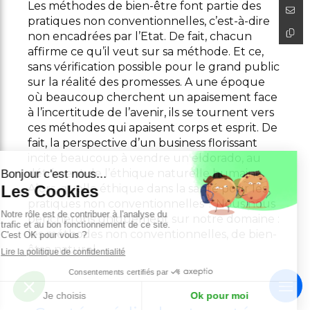
Les méthodes de bien-être font partie des
pratiques non conventionnelles, c’est-à-dire
non encadrées par l’Etat. De fait, chacun
affirme ce qu’il veut sur sa méthode. Et ce,
sans vérification possible pour le grand public
sur la réalité des promesses. A une époque
où beaucoup cherchent un apaisement face
à l’incertitude de l’avenir, ils se tournent vers
ces méthodes qui apaisent corps et esprit. De
fait, la perspective d’un business florissant
incite beaucoup à vendre un eldorado, au
détriment de l’éthique naturelle humaine.
Alors, quelle éthique dans la santé pour les
pratiques non conventionnelles ? Nous nous
pencherons uniquement sur notre domaine :
les méthodes non conventionnelles, de bien-
être naturel.