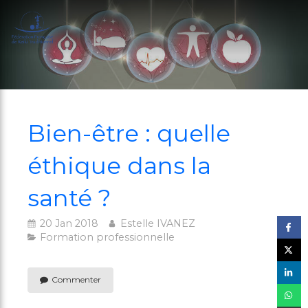
Bien-être : quelle
éthique dans la
santé ?
20 Jan 2018
Estelle IVANEZ
Formation professionnelle
Commenter